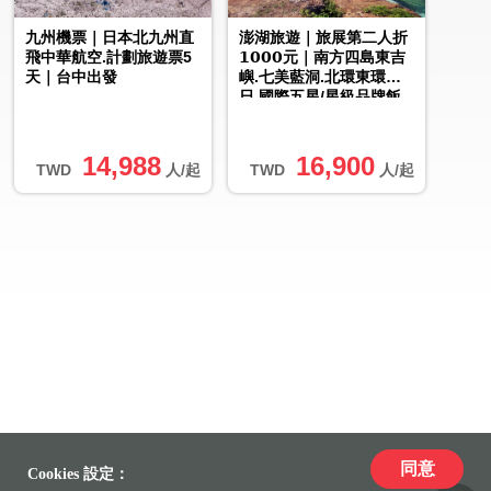
九州機票｜日本北九州直
澎湖旅遊｜旅展第二人折
飛中華航空.計劃旅遊票5
𝟭𝟬𝟬𝟬元｜南方四島東吉
天｜台中出發
嶼.七美藍洞.北環東環３
日.國際五星/星級品牌飯
店
14,988
16,900
TWD
人/起
TWD
人/起
同意
Cookies 設定：