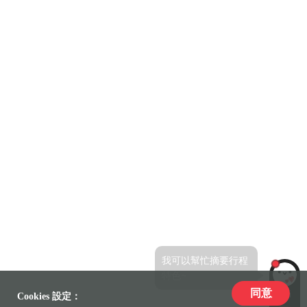
我可以幫忙摘要行程
特色~
同意
LiLi
Cookies 設定：