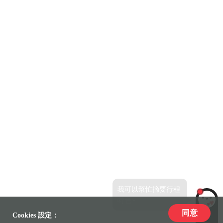
我可以幫忙摘要行程
特色~
同意
LiLi
Cookies 設定：