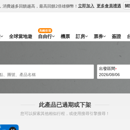
關
立即加入
更多會員禮遇
等級，消費越多回饋越高，最高回饋2倍雄獅幣！
高鐵假期
團
全球當地遊
自由行
機票
訂房
票券
簽證
出發區間
此產品已過期或下架
您可以探索其他相似行程，或使用搜尋引擎搜尋！