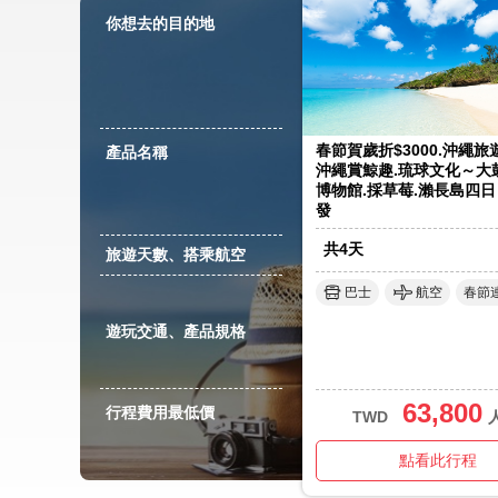
你想去的目的地
春節賀歲折$3000.沖繩
產品名稱
沖繩賞鯨趣.琉球文化～大
博物館.採草莓.瀨長島四日
發
共
4
天
旅遊天數、搭乘航空
巴士
航空
春節
遊玩交通、產品規格
63,800
行程費用最低價
TWD
點看此行程