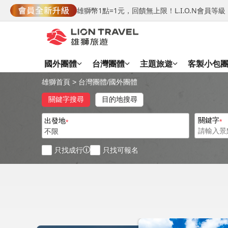
雄獅幣1點=1元，回饋無上限！L.I.O.N會員
國外團體
台灣團體
主題旅遊
客製小包
雄獅首頁
>
台灣團體
/
國外團體
關鍵字搜尋
目的地搜尋
關鍵字
出發地
不限
只找成行
只找可報名