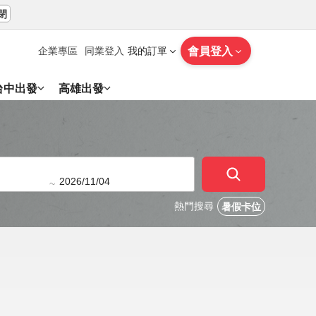
閉
會員登入
企業專區
同業登入
我的訂單
台中出發
高雄出發
~
熱門搜尋
暑假卡位