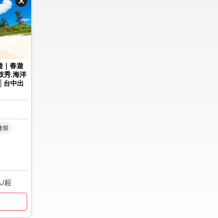
旅遊｜春遊
鼓秀.海洋
│台中出
連假
人/起