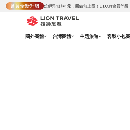
雄獅幣1點=1元，回饋無上限！L.I.O.N會員
國外團體
台灣團體
主題旅遊
客製小包