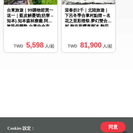
台東旅遊｜99購物節買一
迎春折2千｜北陸旅遊｜
送一｜藍皮解憂號(枋寮→
下呂冬季合掌村點燈～名
知本).知本森林療癒.阿美
花之里彩燈祭.夢幻雙合掌
族民俗樂歌.台東中央市
村.御在所纜車樹冰.熱田
場.燈塔南迴驛站2日｜
神宮五日｜高雄大阪來回
台...
5,598
81,900
TWD
人/起
TWD
人/起
同意
Cookies 設定：