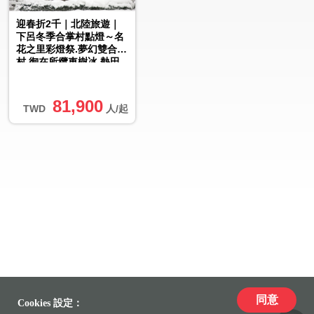
迎春折2千｜北陸旅遊｜
下呂冬季合掌村點燈～名
花之里彩燈祭.夢幻雙合掌
村.御在所纜車樹冰.熱田
神宮五日｜高雄大阪來回
81,900
TWD
人/起
同意
Cookies 設定：