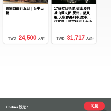
首爾自由行五日｜台中出
17好友日搶購.釜山慶典｜
發
釜山煙火節.慶州古都賞
楓.天空膠囊列車.纜車楓
紅五日｜星宇航空｜台中
出發
24,500
31,717
TWD
人/起
TWD
人/起
同意
Cookies 設定：