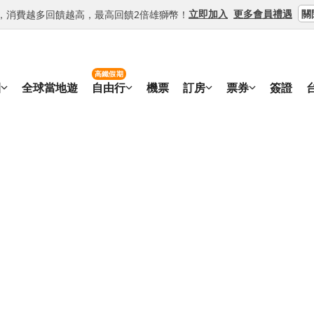
關
立即加入
更多會員禮遇
等級，消費越多回饋越高，最高回饋2倍雄獅幣！
高鐵假期
團
全球當地遊
自由行
機票
訂房
票券
簽證