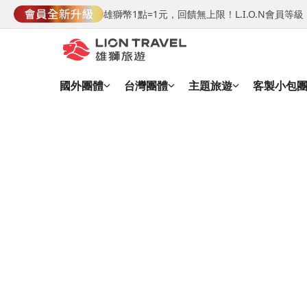
雄獅幣1點=1元，回饋無上限！L.I.O.N會員
國外團體
台灣團體
主題旅遊
客製小包