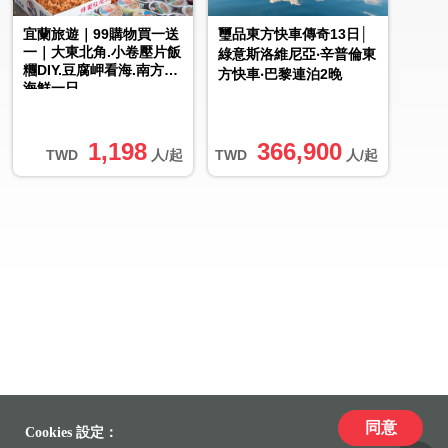
宜蘭旅遊｜99購物買一送
璽品東方快車傳奇13日│
一｜大東北角.小卷壓片飯
綠意斯洛維尼亞‧辛普倫東
糰DIY.豆腐岬看海.南方澳
方快車‧巴黎連泊2晚
海鮮一日
1,198
366,900
TWD
人/起
TWD
人/起
同意
Cookies 設定：