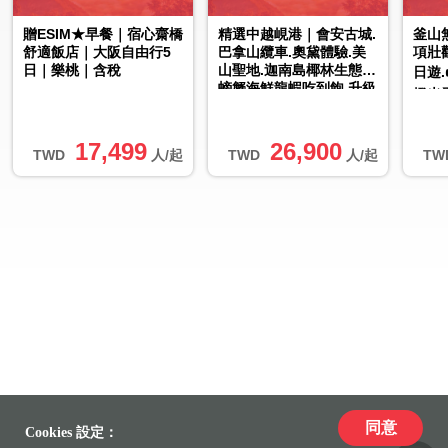
贈ESIM★早餐｜宿心齋橋
精選中越峴港｜會安古城.
釜山
舒適飯店｜大阪自由行5
巴拿山纜車.奧黛體驗.美
項壯
日｜樂桃｜含稅
山聖地.迦南島椰林生態.
日遊
螃蟹海鮮龍蝦吃到飽.升級
燈光
2晚五星酒店.無購物六
化村
日...
17,499
26,900
TWD
人/起
TWD
人/起
TW
同意
Cookies 設定：