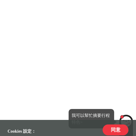
我可以幫忙摘要行程
特色~
同意
LiLi
Cookies 設定：