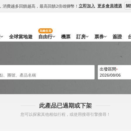
關
立即加入
更多會員禮遇
等級，消費越多回饋越高，最高回饋2倍雄獅幣！
高鐵假期
團
全球當地遊
自由行
機票
訂房
票券
簽證
出發區間
此產品已過期或下架
您可以探索其他相似行程，或使用搜尋引擎搜尋！