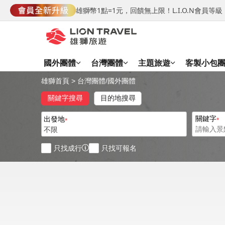
雄獅幣1點=1元，回饋無上限！L.I.O.N會員
國外團體
台灣團體
主題旅遊
客製小包
雄獅首頁
>
台灣團體
/
國外團體
關鍵字搜尋
目的地搜尋
關鍵字
出發地
不限
只找成行
只找可報名