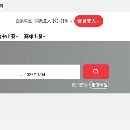
閉
會員登入
企業專區
同業登入
我的訂單
台中出發
高雄出發
~
熱門搜尋
暑假卡位