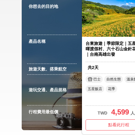
你想去的目的地
產品名稱
台東旅遊｜季節限定｜五
暉渡假村、六十石山金針
｜台南高雄出發
共
2
天
旅遊天數、搭乘航空
巴士
自然生態
溫泉
五星飯店
花季
遊玩交通、產品規格
4,599
行程費用最低價
TWD
人
點看此行程