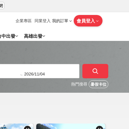
閉
會員登入
企業專區
同業登入
我的訂單
台中出發
高雄出發
~
熱門搜尋
暑假卡位