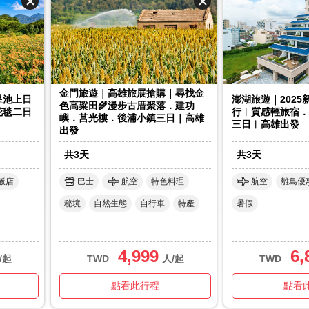
金門旅遊｜高雄旅展搶購｜尋找金
星池上日
澎湖旅遊｜202
色高粱田🌾漫步古厝聚落．建功
花毯二日
行︱質感輕旅宿．
嶼．莒光樓．後浦小鎮三日｜高雄
三日︱高雄出發
出發
共
3
天
共
3
天
飯店
巴士
航空
特色料理
航空
離島優
秘境
自然生態
自行車
特產
暑假
4,999
6,
/起
TWD
人/起
TWD
點看此行程
點看