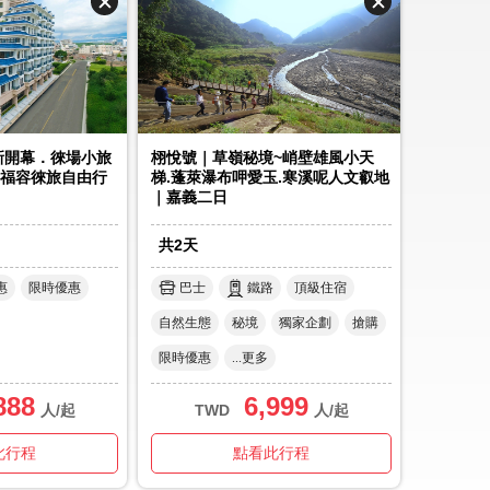
5新開幕．徠場小旅
栩悅號｜草嶺秘境~峭壁雄風小天
福容徠旅自由行
梯.蓬萊瀑布呷愛玉.寒溪呢人文叡地
｜嘉義二日
共
2
天
惠
限時優惠
巴士
鐵路
頂級住宿
自然生態
秘境
獨家企劃
搶購
限時優惠
...更多
888
6,999
人/起
TWD
人/起
此行程
點看此行程