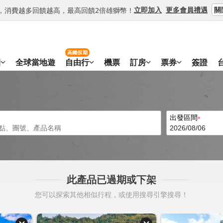
關
立即加入
更多會員禮遇
等級，消費越多回饋越高，最高回饋2倍雄獅幣！
高鐵假期
團
全球當地遊
自由行
機票
訂房
票券
簽證
出發區間
此產品已過期或下架
您可以探索其他相似行程，或使用搜尋引擎搜尋！