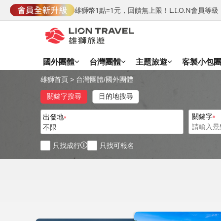
雄獅幣1點=1元，回饋無上限！L.I.O.N會員
國外團體
台灣團體
主題旅遊
客製小包
雄獅首頁
>
台灣團體
/
國外團體
關鍵字搜尋
目的地搜尋
關鍵字
出發地
不限
只找成行
只找可報名