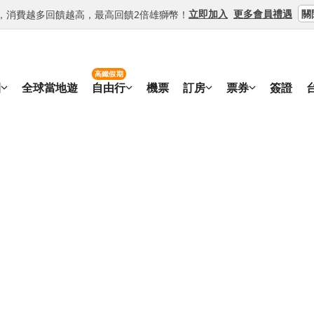
關
立即加入
更多會員禮遇
等級，消費越多回饋越高，最高回饋2倍雄獅幣！
高鐵假期
團
全球當地遊
自由行
機票
訂房
票券
簽證