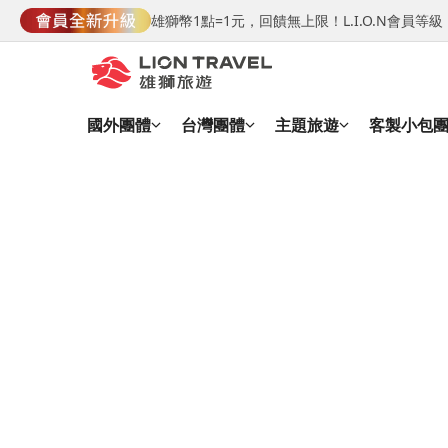
雄獅幣1點=1元，回饋無上限！L.I.O.N會員
國外團體
台灣團體
主題旅遊
客製小包