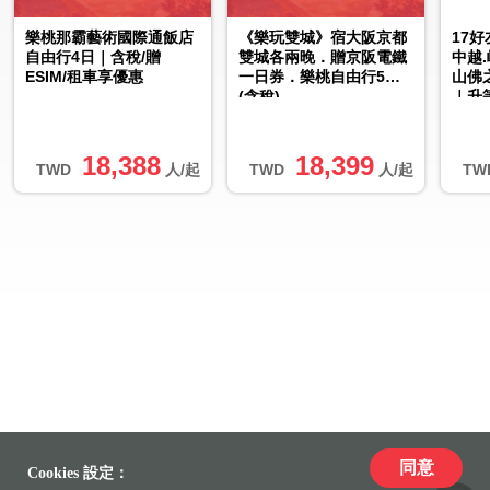
樂桃那霸藝術國際通飯店
《樂玩雙城》宿大阪京都
17
自由行4日｜含稅/贈
雙城各兩晚．贈京阪電鐵
中越
ESIM/租車享優惠
一日券．樂桃自由行5日
山佛
(含稅)
｜升
18,388
18,399
TWD
人/起
TWD
人/起
TW
同意
Cookies 設定：