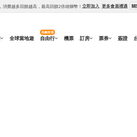
關
立即加入
更多會員禮遇
等級，消費越多回饋越高，最高回饋2倍雄獅幣！
高鐵假期
團
全球當地遊
自由行
機票
訂房
票券
簽證