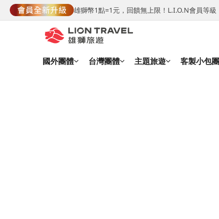
雄獅幣1點=1元，回饋無上限！L.I.O.N會員
國外團體
台灣團體
主題旅遊
客製小包