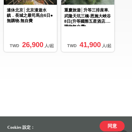
連休北京│北京漫遊水
重慶旅遊│升等三排座車.
鎮．長城之最司馬台6日●
武隆天坑三橋‧恩施大峽谷
無購物.無自費
8日(升等國際五星酒店.無
購物無自費)
26,900
41,900
TWD
人/起
TWD
人/起
同意
Cookies 設定：