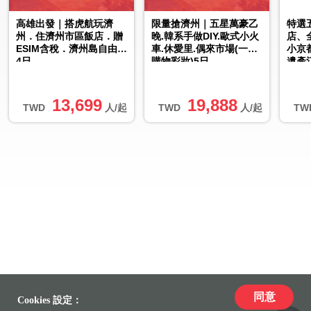
高雄出發｜搭虎航玩濟
限量搶濟州｜五星萬豪乙
特選
州．住濟州市區飯店．贈
晚.韓系手做DIY.歐式小火
店、
ESIM含稅．濟州島自由行
車.休愛里.偶來市場(一站
小京
4日
購物彩妝)5日
遺產
13,699
19,888
TWD
人/起
TWD
人/起
TW
同意
Cookies 設定：