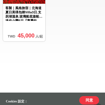
客製｜風格旅宿｜北海道
夏日美瑛包棟Villa3日.支
芴湖溫泉.玻璃船底遊船.
迷你小團6日【專屬包
車】(北/中/高出發)※...
45,000
TWD
人/起
同意
Cookies 設定：