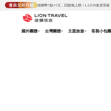
雄獅幣1點=1元，回饋無上限！L.I.O.N會員
國外團體
台灣團體
主題旅遊
客製小包