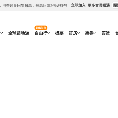
關
立即加入
更多會員禮遇
等級，消費越多回饋越高，最高回饋2倍雄獅幣！
高鐵假期
團
全球當地遊
自由行
機票
訂房
票券
簽證