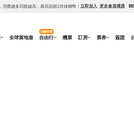
關
立即加入
更多會員禮遇
等級，消費越多回饋越高，最高回饋2倍雄獅幣！
高鐵假期
團
全球當地遊
自由行
機票
訂房
票券
簽證