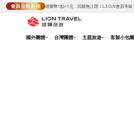
雄獅幣1點=1元，回饋無上限！L.I.O.N會員
國外團體
台灣團體
主題旅遊
客製小包