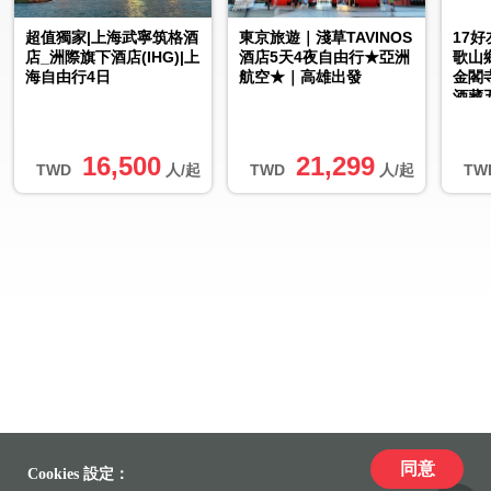
超值獨家|上海武寧筑格酒
東京旅遊｜淺草TAVINOS
17
店_洲際旗下酒店(IHG)|上
酒店5天4夜自由行★亞洲
歌山
海自由行4日
航空★｜高雄出發
金閣
酒藏
16,500
21,299
TWD
人/起
TWD
人/起
TW
同意
Cookies 設定：