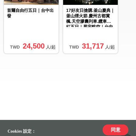
首爾自由行五日｜台中出
17好友日搶購.釜山慶典｜
發
釜山煙火節.慶州古都賞
楓.天空膠囊列車.纜車楓
紅五日｜星宇航空｜台中
出發
24,500
31,717
TWD
人/起
TWD
人/起
同意
Cookies 設定：