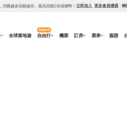
關
立即加入
更多會員禮遇
等級，消費越多回饋越高，最高回饋2倍雄獅幣！
高鐵假期
團
全球當地遊
自由行
機票
訂房
票券
簽證