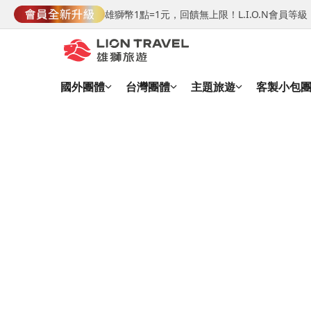
雄獅幣1點=1元，回饋無上限！L.I.O.N會員
國外團體
台灣團體
主題旅遊
客製小包