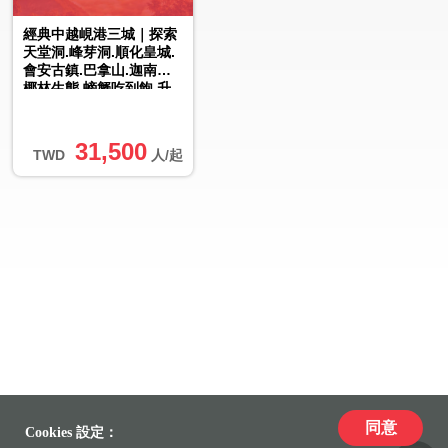
經典中越峴港三城｜探索
天堂洞.峰芽洞.順化皇城.
會安古鎮.巴拿山.迦南島
椰林生態.螃蟹吃到飽.升
級3晚五星酒店.無購物
六...
31,500
TWD
人/起
同意
Cookies 設定：