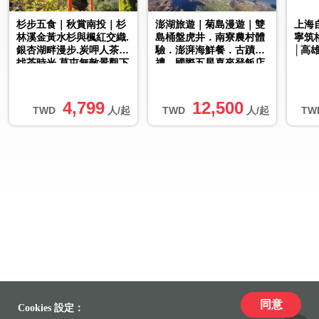
杉步五食｜秋賞南投｜杉
澎湖旅遊｜菊島漫遊｜雙
上海
林溪金黃水杉與楓紅交織.
島桶盤虎井．南寮農村體
寧筑
銀杏湖畔漫步.炭呷人茶舍
驗．澎湃海鮮餐．古蹟巡
│高
找茶時光.草屯無敵景觀下
禮．國際五星喜來登飯店
午茶.鳳凰霧屋自助餐二日
三日｜台中出發
│...
4,799
12,500
TWD
人/起
TWD
人/起
TW
同意
Cookies 設定：