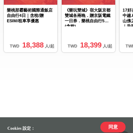
樂桃那霸藝術國際通飯店
《樂玩雙城》宿大阪京都
17
自由行4日｜含稅/贈
雙城各兩晚．贈京阪電鐵
中越
ESIM/租車享優惠
一日券．樂桃自由行5日
山佛
(含稅)
｜升
18,388
18,399
TWD
人/起
TWD
人/起
TW
同意
Cookies 設定：