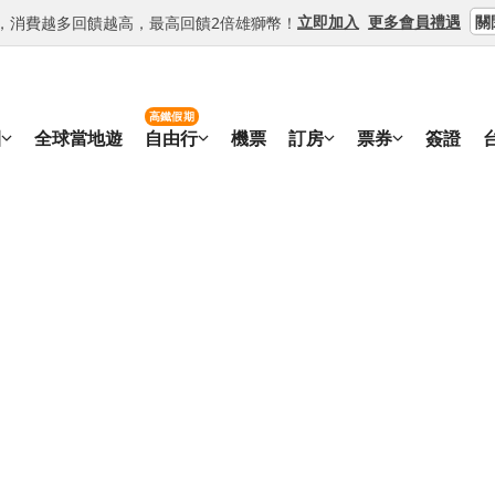
關
立即加入
更多會員禮遇
等級，消費越多回饋越高，最高回饋2倍雄獅幣！
高鐵假期
團
全球當地遊
自由行
機票
訂房
票券
簽證