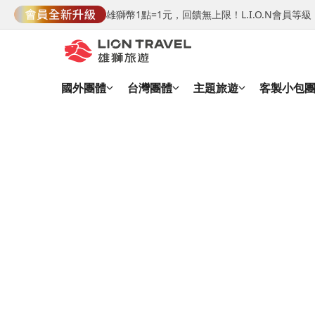
雄獅幣1點=1元，回饋無上限！L.I.O.N會員
國外團體
台灣團體
主題旅遊
客製小包