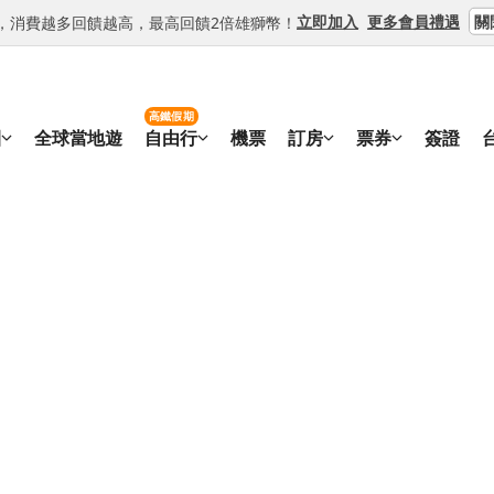
關
立即加入
更多會員禮遇
等級，消費越多回饋越高，最高回饋2倍雄獅幣！
高鐵假期
團
全球當地遊
自由行
機票
訂房
票券
簽證