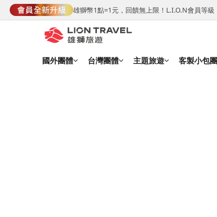
雄獅幣1點=1元，回饋無上限！L.I.O.N會員
國外團體
台灣團體
主題旅遊
客製小包