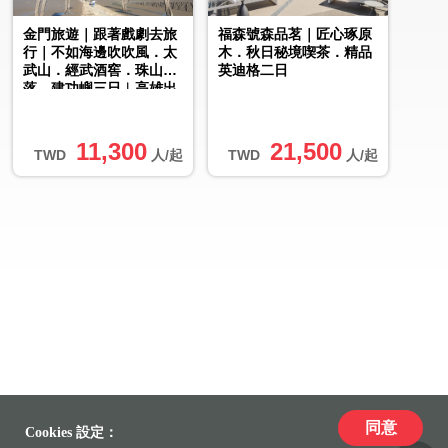
金門旅遊｜跟著戲劇去旅
福森號森品茗｜匠心琢原
行｜不如海邊吹吹風．太
木．秋日秘境喫茶．精品
武山．經武酒窖．珠山聚
英迪格二日
落．建功嶼三日︱高雄出
發
11,300
21,500
TWD
人/起
TWD
人/起
同意
Cookies 設定：