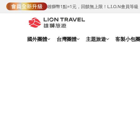
雄獅幣1點=1元，回饋無上限！L.I.O.N會員
國外團體
台灣團體
主題旅遊
客製小包