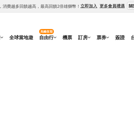
關
立即加入
更多會員禮遇
等級，消費越多回饋越高，最高回饋2倍雄獅幣！
高鐵假期
團
全球當地遊
自由行
機票
訂房
票券
簽證