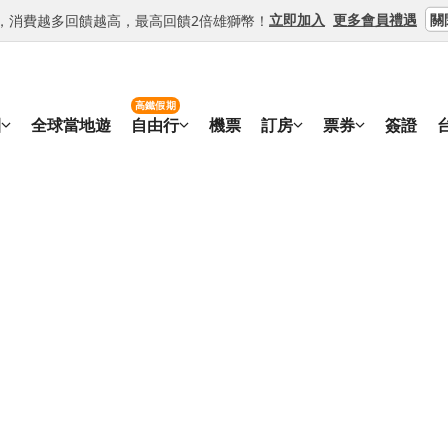
關
立即加入
更多會員禮遇
等級，消費越多回饋越高，最高回饋2倍雄獅幣！
高鐵假期
團
全球當地遊
自由行
機票
訂房
票券
簽證