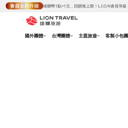
雄獅幣1點=1元，回饋無上限！L.I.O.N會員
國外團體
台灣團體
主題旅遊
客製小包