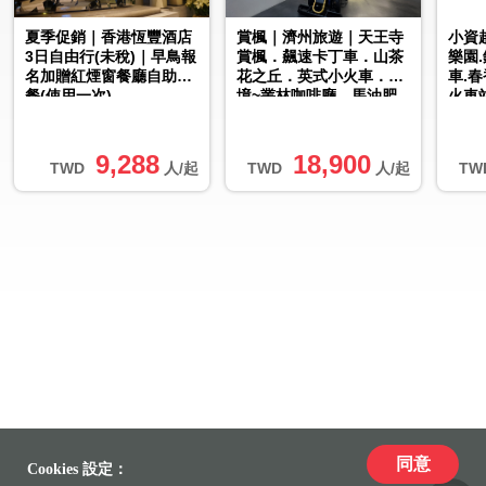
夏季促銷｜香港恆豐酒店
賞楓｜濟州旅遊｜天王寺
小資
3日自由行(未稅)｜早鳥報
賞楓．飆速卡丁車．山茶
樂園
名加贈紅煙窗餐廳自助早
花之丘．英式小火車．秘
車.
餐(使用一次)
境~叢林咖啡廳．馬油肥
火車
皂DIY(一站購物彩妝)五
簽.4
日|高...
9,288
18,900
TWD
人/起
TWD
人/起
TW
同意
Cookies 設定：