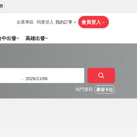
閉
會員登入
企業專區
同業登入
我的訂單
台中出發
高雄出發
~
熱門搜尋
暑假卡位