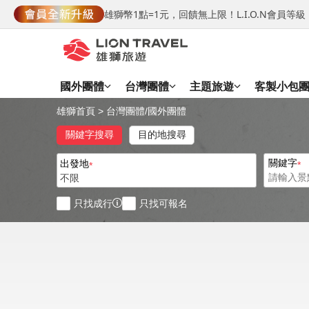
雄獅幣1點=1元，回饋無上限！L.I.O.N會員
國外團體
台灣團體
主題旅遊
客製小包
雄獅首頁
>
台灣團體
/
國外團體
關鍵字搜尋
目的地搜尋
關鍵字
出發地
不限
只找成行
只找可報名