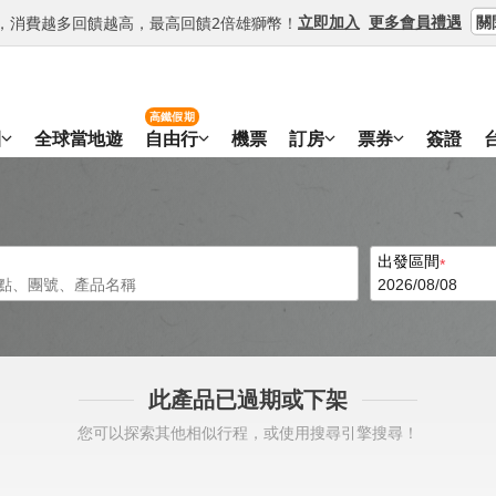
關
立即加入
更多會員禮遇
等級，消費越多回饋越高，最高回饋2倍雄獅幣！
高鐵假期
團
全球當地遊
自由行
機票
訂房
票券
簽證
出發區間
此產品已過期或下架
您可以探索其他相似行程，或使用搜尋引擎搜尋！