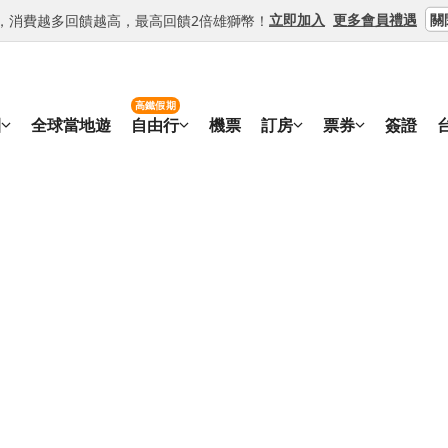
關
立即加入
更多會員禮遇
等級，消費越多回饋越高，最高回饋2倍雄獅幣！
高鐵假期
團
全球當地遊
自由行
機票
訂房
票券
簽證