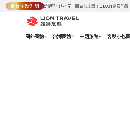
雄獅幣1點=1元，回饋無上限！L.I.O.N會員
國外團體
台灣團體
主題旅遊
客製小包