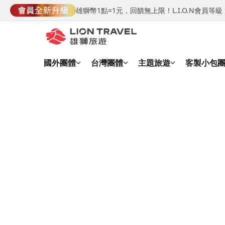
雄獅幣1點=1元，回饋無上限！L.I.O.N會員
國外團體
台灣團體
主題旅遊
客製小包