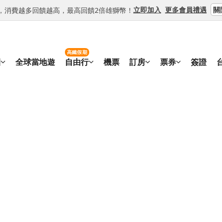
關
立即加入
更多會員禮遇
等級，消費越多回饋越高，最高回饋2倍雄獅幣！
高鐵假期
團
全球當地遊
自由行
機票
訂房
票券
簽證