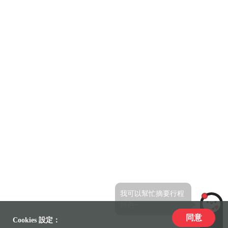
我可以幫忙摘要行程
特色~
同意
LiLi
Cookies 設定：