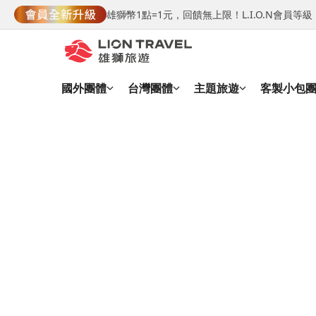
雄獅幣1點=1元，回饋無上限！L.I.O.N會員
國外團體
台灣團體
主題旅遊
客製小包