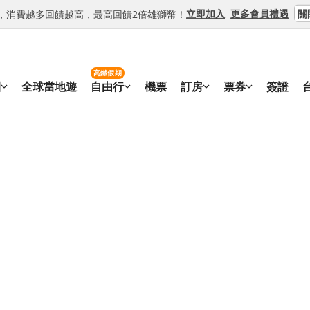
關
立即加入
更多會員禮遇
等級，消費越多回饋越高，最高回饋2倍雄獅幣！
高鐵假期
團
全球當地遊
自由行
機票
訂房
票券
簽證