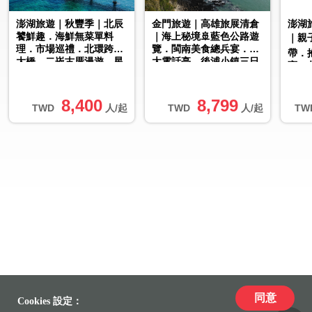
澎湖旅遊｜秋豐季｜北辰
金門旅遊｜高雄旅展清倉
澎湖
饕鮮趣．海鮮無菜單料
｜海上秘境🚢藍色公路遊
｜親
理．市場巡禮．北環跨海
覽．閩南美食總兵宴．巨
帶．
大橋．二崁古厝漫遊．星
大電話亭．後浦小鎮三日
寶．
級品牌飯店三日｜台中出
｜高雄出發
日｜
發
8,400
8,799
TWD
人/起
TWD
人/起
TW
同意
Cookies 設定：