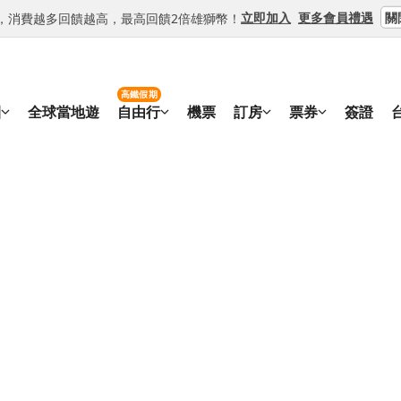
關
立即加入
更多會員禮遇
等級，消費越多回饋越高，最高回饋2倍雄獅幣！
高鐵假期
團
全球當地遊
自由行
機票
訂房
票券
簽證