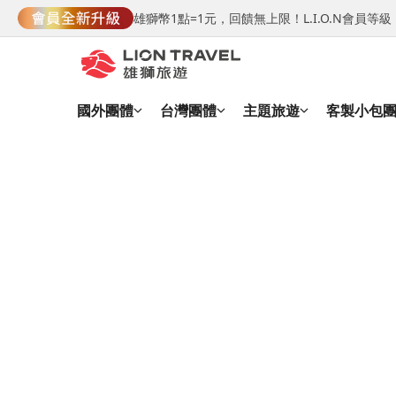
雄獅幣1點=1元，回饋無上限！L.I.O.N會員
國外團體
台灣團體
主題旅遊
客製小包