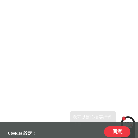
我可以幫忙摘要行程
特色~
同意
LiLi
Cookies 設定：