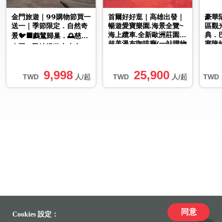
金門旅遊｜𝟵𝟵購物節買一
首爾好好逛｜高雄出發｜
豪華
送一｜季節限定．自然奇
暢遊愛寶樂園.海景全覽~
區觀
海上纜車.全新歐洲莊園.
典．
景🐦‍⬛鸕鶿歸巢．🌅慈湖
超美瀑布咖啡廳(一站購物
塞隆
夕照．戰地漫遊大小金3
彩妝)5日
日｜台中出發
9,998
25,900
TWD
人/起
TWD
人/起
TWD
同意
Cookies 設定：