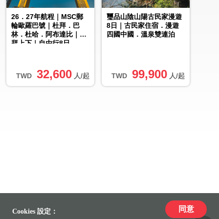
26．27年航程｜MSC郵
璽品山陰山陽古民家漫遊
輪歐羅巴號｜杜拜．巴
8日｜古民家住宿．漫遊
林．杜哈．阿布達比｜杜
四國中國．溫泉雙連泊
拜上下｜自由行8日
32,600
99,900
TWD
人/起
TWD
人/起
同意
Cookies 設定：