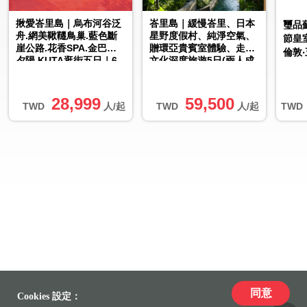
揪愛峇里島｜烏布河谷泛
峇里島｜緩慢峇里、日本
璽品
舟.網美鞦韆鳥巢.藍色斷
星野度假村、純淨空氣、
節皇
崖公路.花香SPA.金巴蘭
贈環亞貴賓室體驗、走入
倫敦
夕陽.KUTA逛街五日｜6
文化深度旅遊5日(兩人成
人成行
行)
28,999
59,500
TWD
人/起
TWD
人/起
TWD
同意
Cookies 設定：