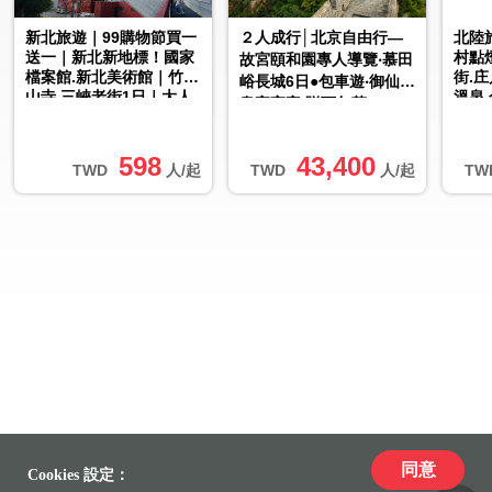
新北旅遊｜99購物節買一
２人成行│北京自由行—
北陸
送一｜新北新地標！國家
村點
故宮頤和園專人導覽‧慕田
檔案館.新北美術館｜竹林
街.
峪長城6日●包車遊‧御仙都
山寺.三峽老街1日｜大人
溫泉
皇家宮宴‧贈下午茶
囝仔
五日
回
598
43,400
TWD
人/起
TWD
人/起
TW
同意
Cookies 設定：