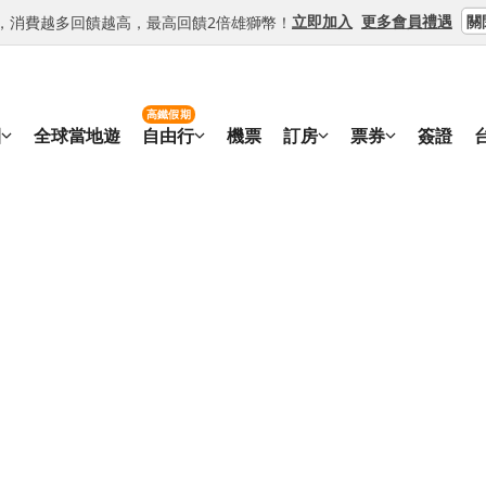
關
立即加入
更多會員禮遇
等級，消費越多回饋越高，最高回饋2倍雄獅幣！
高鐵假期
團
全球當地遊
自由行
機票
訂房
票券
簽證