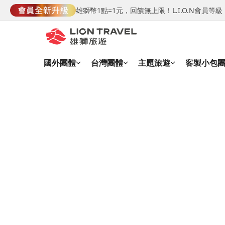
雄獅幣1點=1元，回饋無上限！L.I.O.N會員
國外團體
台灣團體
主題旅遊
客製小包