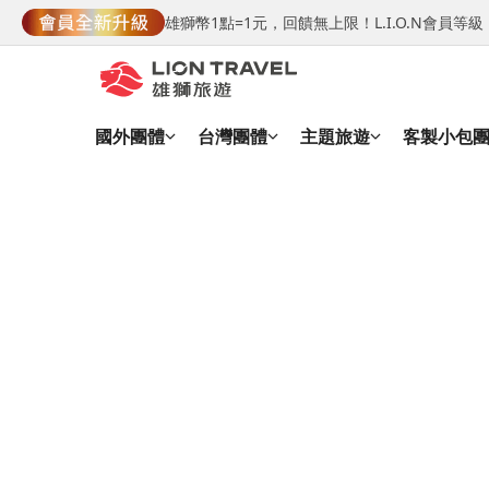
雄獅幣1點=1元，回饋無上限！L.I.O.N會員
國外團體
台灣團體
主題旅遊
客製小包