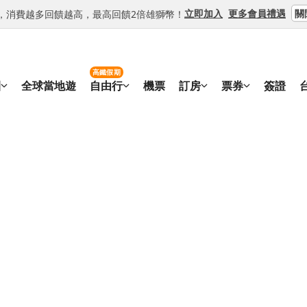
關
立即加入
更多會員禮遇
等級，消費越多回饋越高，最高回饋2倍雄獅幣！
高鐵假期
團
全球當地遊
自由行
機票
訂房
票券
簽證