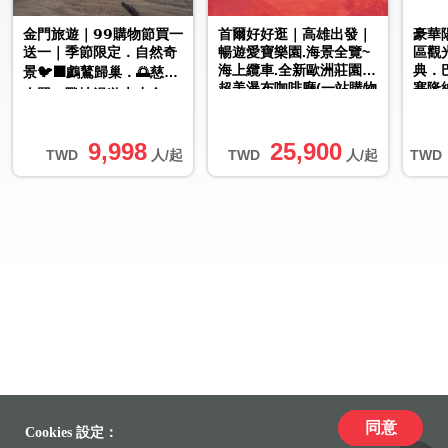
金門旅遊｜𝟵𝟵購物節買一
首爾好好逛｜高雄出發｜
豪華
送一｜季節限定．自然奇
暢遊愛寶樂園.海景全覽~
區觀
海上纜車.全新歐洲莊園.
典．
景🐦‍⬛鸕鶿歸巢．🌅慈湖
超美瀑布咖啡廳(一站購物
塞隆
夕照．戰地漫遊大小金3
彩妝)5日
日｜台中出發
9,998
25,900
TWD
人/起
TWD
人/起
TWD
同意
Cookies 設定：