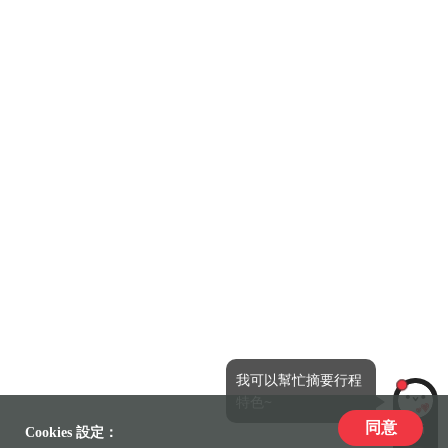
我可以幫忙摘要行程
特色~
同意
LiLi
Cookies 設定：